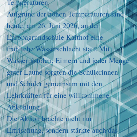
Temperaturen
Aufgrund der hohen Temperaturen fand
heute, am 26. Juni 2026, an der
Europagrundschule Kalthof eine
fröhliche Wasserschlacht statt. Mit
Wasserpistolen, Eimern und jeder Menge
guter Laune sorgten die Schülerinnen
und Schüler gemeinsam mit den
Lehrkräften für eine willkommene
Abkühlung.
Die Aktion brachte nicht nur
Erfrischung, sondern stärkte auch das