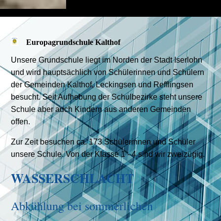
Europagrundschule Kalthof
Unsere Grundschule liegt im Norden der Stadt Iserlohn
und wird hauptsächlich von Schülerinnen und Schülern
der Gemeinden Kalthof, Leckingsen und Refflingsen
besucht. Seit Aufhebung der Schulbezirke steht unsere
Schule aber auch Kindern aus anderen Gemeinden
offen.
Zur Zeit besuchen ca. 173 Schülerinnen und Schüler
unsere Schule. Von der Klasse 1 - 4 sind wir zweizügig.
WASSERSCHLACHT
Abkühlung bei sommerlichen